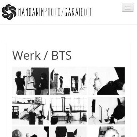
Portfolio
Werk / BTS
Cégeknek
Privát ügyfeleknek
Egyéb